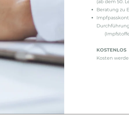
(ab dem 50. L
Beratung zu 
Impfpasskont
Durchführung
(Impfstoffe 
KOSTENLOS
Kosten werde
e 32/21 . 1010 Wien
T +43 1 532 45 00
home@