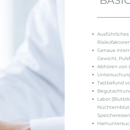
BASI
Ausführliches
Risikofaktore
Genaue inter
Gewicht, Puls
Abhören von 
Untersuchung
Tastbefund vo
Begutachtung
Labor (Blutbil
Nüchternblutz
Speichereisen,
Harnuntersuc